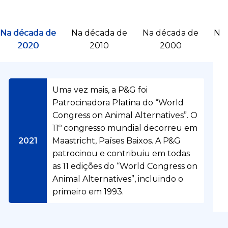
Na década de
Na década de
Na década de
Na 
2020
2010
2000
Uma vez mais, a P&G foi
Patrocinadora Platina do “World
U
s
Congress on Animal Alternatives”. O
a
r
11º congresso mundial decorreu em
a
2021
Maastricht, Países Baixos. A P&G
c
i
patrocinou e contribuiu em todas
ê
as 11 edições do “World Congress on
n
c
Animal Alternatives”, incluindo o
i
O
primeiro em 1993.
a
n
p
o
a
s
r
C
s
a
i